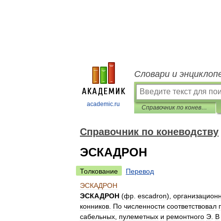
Словари и энциклоп
academic.ru
Справочник по коневодству
Справочник по коневодству
ЭСКАДРОН
Толкование
Перевод
ЭСКАДРОН
ЭСКАДРОН
(
фр
.
escadron
),
организацион
конников
.
По
численности
соответствовал
сабельных
,
пулеметных
и
ремонтного
Э
.
В