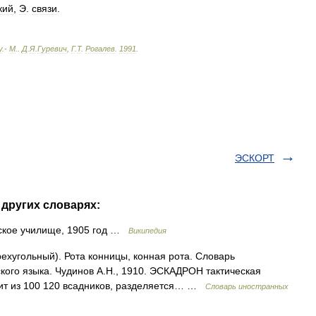
кий
,
Э
.
связи
.
у
.-
М
.
.
Д
.
Я
.
Гуревич
,
Г
.
Т
.
Рогалев
.
1991
.
ЭСКОРТ
других словарях:
йское училище, 1905 год …
Википедия
рехугольный). Рота конницы, конная рота. Словарь
кого языка. Чудинов А.Н., 1910. ЭСКАДРОН тактическая
оит из 100 120 всадников, разделяется… …
Словарь иностранных