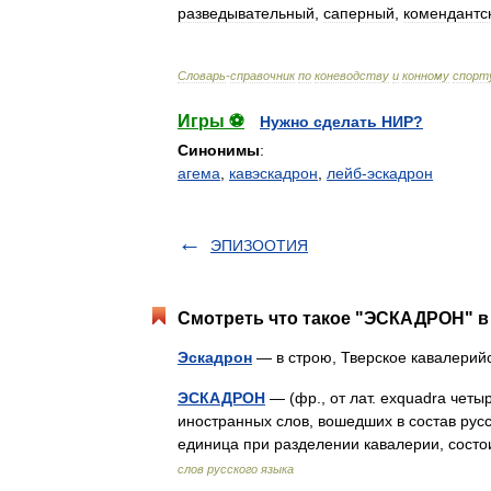
разведывательный
,
саперный
,
комендантс
Словарь
-
справочник
по
коневодству
и
конному
спорт
Игры ⚽
Нужно сделать НИР?
Синонимы
:
агема
,
кавэскадрон
,
лейб-эскадрон
ЭПИЗООТИЯ
Смотреть что такое "ЭСКАДРОН" в 
Эскадрон
— в строю, Тверское кавалери
ЭСКАДРОН
— (фр., от лат. exquadra четы
иностранных слов, вошедших в состав русс
единица при разделении кавалерии, сост
слов русского языка