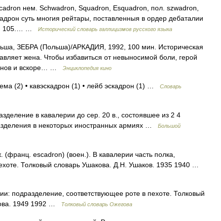
scadron нем. Schwadron, Squadron, Esquadron, пол. szwadron,
квадрон суть многия рейтары, поставленныя в ордер дебаталии
рж. 105.… …
Исторический словарь галлицизмов русского языка
а, ЗЕБРА (Польша)/АРКАДИЯ, 1992, 100 мин. Историческая
авляет жена. Чтобы избавиться от невыносимой боли, герой
гунов и вскоре… …
Энциклопедия кино
гема (2) • кавэскадрон (1) • лейб эскадрон (1) …
Словарь
азделение в кавалерии до сер. 20 в., состоявшее из 2 4
разделения в некоторых иностранных армиях …
Большой
франц. escadron) (воен.). В кавалерии часть полка,
ехоте. Толковый словарь Ушакова. Д.Н. Ушаков. 1935 1940 …
и: подразделение, соответствующее роте в пехоте. Толковый
дова. 1949 1992 …
Толковый словарь Ожегова