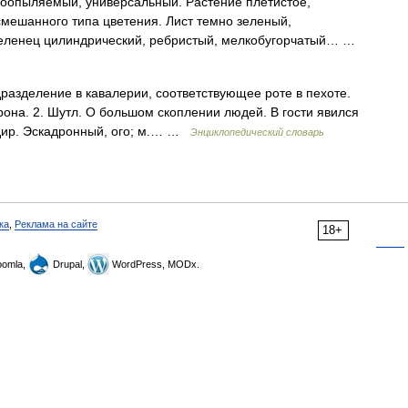
оопыляемый, универсальный. Растение плетистое,
мешанного типа цветения. Лист темно зеленый,
еленец цилиндрический, ребристый, мелкобугорчатый… …
дразделение в кавалерии, соответствующее роте в пехоте.
она. 2. Шутл. О большом скоплении людей. В гости явился
ндир. Эскадронный, ого; м.… …
Энциклопедический словарь
ка
,
Реклама на сайте
18+
omla,
Drupal,
WordPress, MODx.