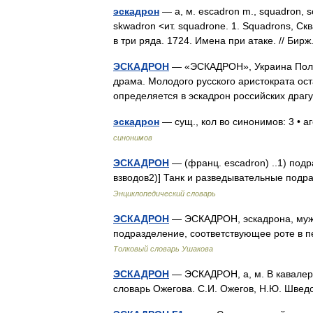
эскадрон
— а, м. escadron m., squadron, 
skwadron <ит. squadrone. 1. Squadrons, С
в три ряда. 1724. Имена при атаке. // Би
ЭСКАДРОН
— «ЭСКАДРОН», Украина Польш
драма. Молодого русского аристократа ост
определяется в эскадрон российских дра
эскадрон
— сущ., кол во синонимов: 3 • а
синонимов
ЭСКАДРОН
— (франц. escadron) ..1) подр
взводов2)] Танк и разведывательные под
Энциклопедический словарь
ЭСКАДРОН
— ЭСКАДРОН, эскадрона, муж. (
подразделение, соответствующее роте в п
Толковый словарь Ушакова
ЭСКАДРОН
— ЭСКАДРОН, а, м. В кавалери
словарь Ожегова. С.И. Ожегов, Н.Ю. Шве