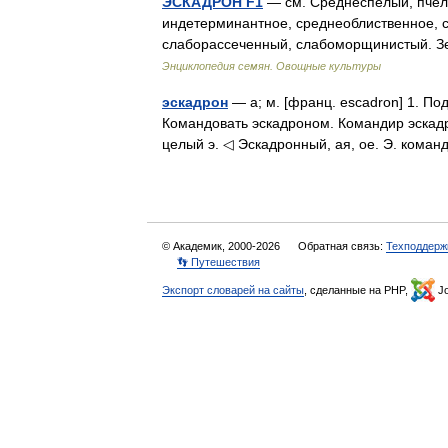
ЭСКАДРОН F1
— см. Среднеспелый, пчел
индетерминантное, среднеоблиственное, с
слаборассеченный, слабоморщинистый. З
Энциклопедия семян. Овощные культуры
эскадрон
— а; м. [франц. escadron] 1. По
Командовать эскадроном. Командир эскадр
целый э. ◁ Эскадронный, ая, ое. Э. кома
© Академик, 2000-2026
Обратная связь:
Техподдерж
👣 Путешествия
Экспорт словарей на сайты
, сделанные на PHP,
Jo