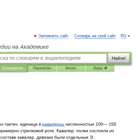
Запомнить сайт
Словарь на свой сайт
RU
едии на Академике
Найти!
Толкования
Переводы
Книги
Игры ⚽
но
-
тактич
.
единица
в
кавалерии
численностью
100
—
150
примерно
стрелковой
роте
.
Кавалер
.
полки
состояли
из
составе
кавалер
.
дивизии
были
отдельные
Э
.
: